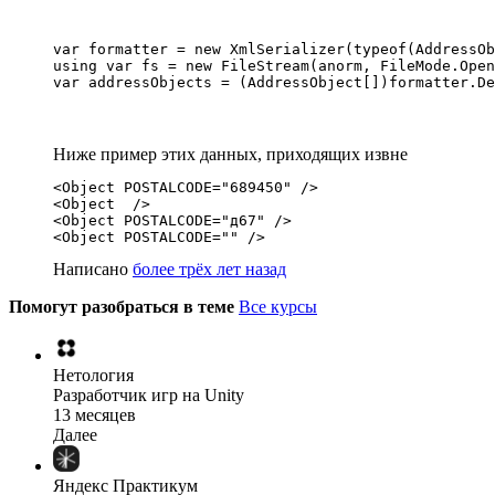
var formatter = new XmlSerializer(typeof(AddressOb
using var fs = new FileStream(anorm, FileMode.Open
var addressObjects = (AddressObject[])formatter.De
Ниже пример этих данных, приходящих извне
<Object POSTALCODE="689450" />

<Object  />

<Object POSTALCODE="д67" />

<Object POSTALCODE="" />
Написано
более трёх лет назад
Помогут разобраться в теме
Все курсы
Нетология
Разработчик игр на Unity
13 месяцев
Далее
Яндекс Практикум