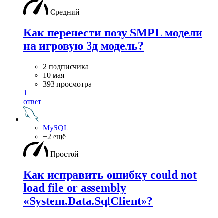
Средний
Как перенести позу SMPL модели
на игровую 3д модель?
2 подписчика
10 мая
393 просмотра
1
ответ
MySQL
+2 ещё
Простой
Как исправить ошибку could not
load file or assembly
«System.Data.SqlClient»?