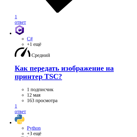
1
ответ
C#
+1 ещё
Средний
Как передать изображение на
принтер TSC?
1 подписчик
12 мая
163 просмотра
1
ответ
Python
+3 ещё