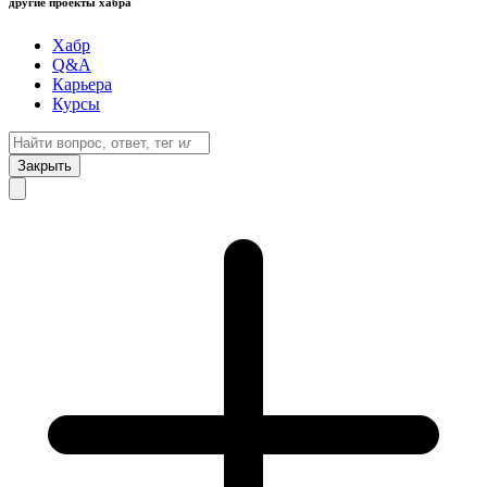
другие проекты хабра
Хабр
Q&A
Карьера
Курсы
Закрыть