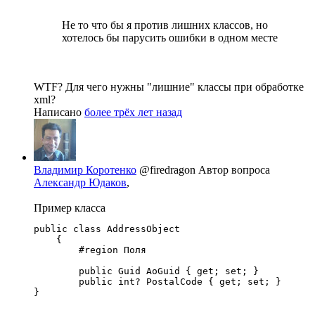
Не то что бы я против лишних классов, но
хотелось бы парусить ошибки в одном месте
WTF? Для чего нужны "лишние" классы при обработке
xml?
Написано
более трёх лет назад
Владимир Коротенко
@firedragon
Автор вопроса
Александр Юдаков
,
Пример класса
public class AddressObject

    {

        #region Поля

        public Guid AoGuid { get; set; }

        public int? PostalCode { get; set; }

}