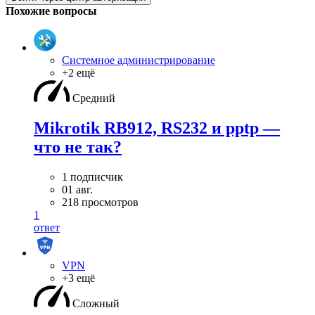
Похожие вопросы
Системное администрирование
+2 ещё
Средний
Mikrotik RB912, RS232 и pptp —
что не так?
1 подписчик
01 авг.
218 просмотров
1
ответ
VPN
+3 ещё
Сложный