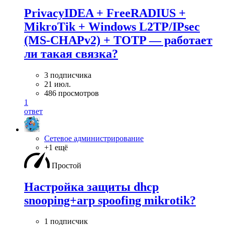
PrivacyIDEA + FreeRADIUS +
MikroTik + Windows L2TP/IPsec
(MS-CHAPv2) + TOTP — работает
ли такая связка?
3 подписчика
21 июл.
486 просмотров
1
ответ
Сетевое администрирование
+1 ещё
Простой
Настройка защиты dhcp
snooping+arp spoofing mikrotik?
1 подписчик