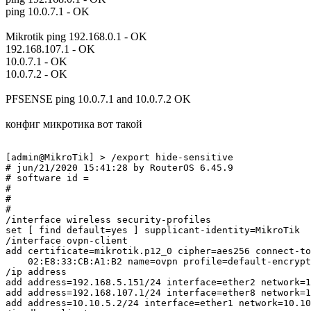
ping 10.0.7.1 - OK
Mikrotik ping 192.168.0.1 - OK
192.168.107.1 - OK
10.0.7.1 - OK
10.0.7.2 - OK
PFSENSE ping 10.0.7.1 and 10.0.7.2 OK
конфиг микротика вот такой
[admin@MikroTik] > /export hide-sensitive 

# jun/21/2020 15:41:28 by RouterOS 6.45.9

# software id = 

#

#

#

/interface wireless security-profiles

set [ find default=yes ] supplicant-identity=MikroTik

/interface ovpn-client

add certificate=mikrotik.p12_0 cipher=aes256 connect-to
    02:E8:33:CB:A1:B2 name=ovpn profile=default-encrypt
/ip address

add address=192.168.5.151/24 interface=ether2 network=1
add address=192.168.107.1/24 interface=ether8 network=1
add address=10.10.5.2/24 interface=ether1 network=10.10