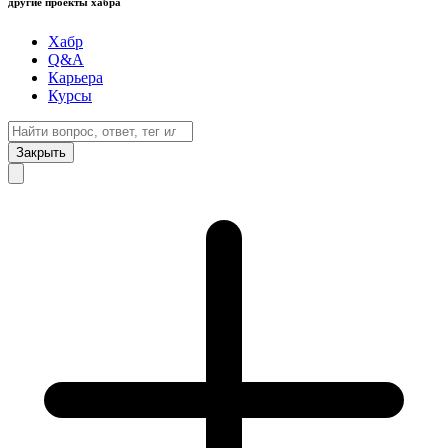
другие проекты хабра
Хабр
Q&A
Карьера
Курсы
Закрыть