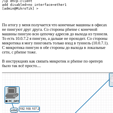
/ip dhcp-client

add disabled=no interface=ether1

[admin@MikroTik] >
По итогу у меня получается что конечные машины в офисах
не пингуют друг друга. Со стороны pfsense с конечной
машины пингую всю цепочку адресов до выхода из туннеля.
То есть 10.0.7.2 я пингую, а дальше не проходит. Со стороны
микротика я могу пинговать только вход в туннель (10.0.7.1).
С микротика пингую в обе стороны до выхода в локальные
сети, с pfsense тоже.
В инструкциях как связать микротик и pfsense по openvpn
было так всё просто....