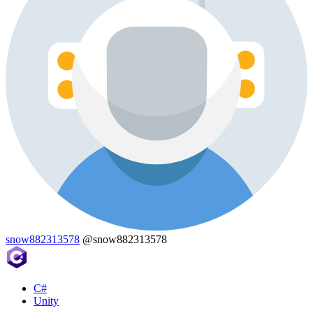
snow882313578
@snow882313578
C#
Unity