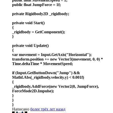
public float MivementSpeed = 1;
public float JumpForce = 1f;
private Rigidbody2D _rigidbody;
private void Start()
{
_rigidbody = GetComponent();
}
private void Update()
{
var movement = Input.GetAxis("Horizontal");
transform.position += new Vector3(movement, 0, 0) *
Time.deltaTime * MovementSpeed;
if (Input.GetButtonDown("Jump") &&
Mathf.Abs(_rigidbody.velocity.y) < 0.001f)
{
_rigidbody.AddForce(new Vector2(0, JumpForce),
ForceMode2D.Impulse);
}
}
}
Написано
более трёх лет назад