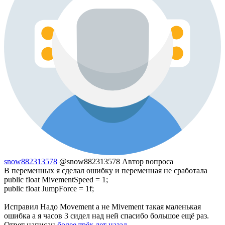
snow882313578
@snow882313578
Автор вопроса
В переменных я сделал ошибку и переменная не сработала
public float MivementSpeed = 1;
public float JumpForce = 1f;
Исправил Надо Movement а не Mivement такая маленькая
ошибка а я часов 3 сидел над ней спасибо большое ещё раз.
Ответ написан
более трёх лет назад