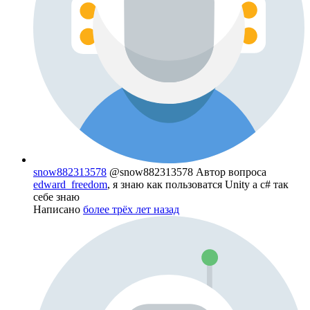
snow882313578
@snow882313578
Автор вопроса
edward_freedom
, я знаю как пользоватся Unity а c# так
себе знаю
Написано
более трёх лет назад