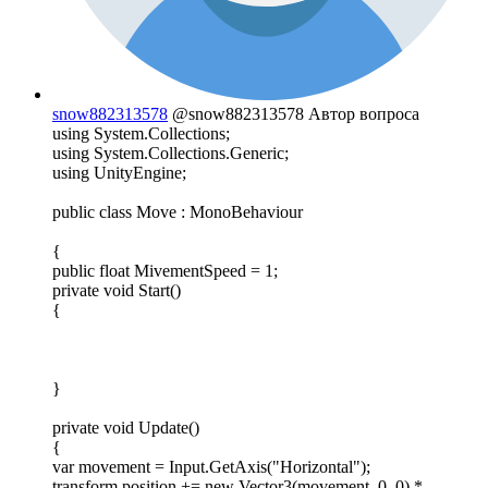
snow882313578
@snow882313578
Автор вопроса
using System.Collections;
using System.Collections.Generic;
using UnityEngine;
public class Move : MonoBehaviour
{
public float MivementSpeed = 1;
private void Start()
{
}
private void Update()
{
var movement = Input.GetAxis("Horizontal");
transform.position += new Vector3(movement, 0, 0) *