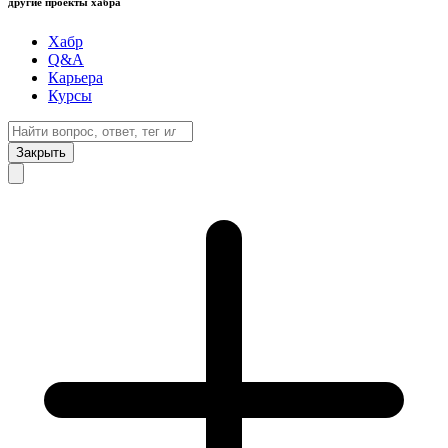
другие проекты хабра
Хабр
Q&A
Карьера
Курсы
Закрыть