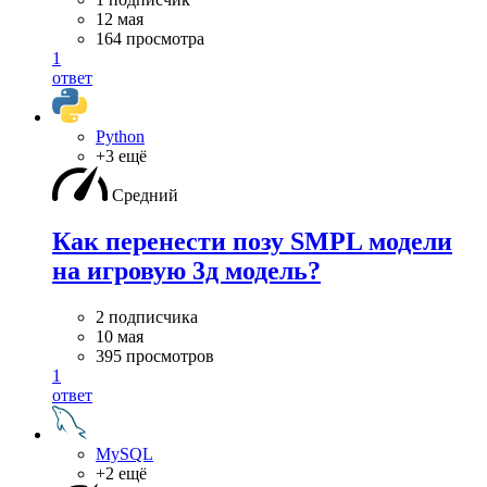
12 мая
164 просмотра
1
ответ
Python
+3 ещё
Средний
Как перенести позу SMPL модели
на игровую 3д модель?
2 подписчика
10 мая
395 просмотров
1
ответ
MySQL
+2 ещё