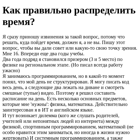
Как правильно распределить
время?
Я сразу приношу извинения за такой вопрос, потому что
решать, куда пойдет время, должен я, а не вы. Пишу этот
вопрос, чтобы вы дали совет или какую-то свою точку зрения.
Мне 16. Впереди еще два годы учебы.
Два года подряд я становился призером (3 и 5 место) по
физике на региональном этапе. (Но писал всегда работу
ужасно)
Я занимаюсь программированием, но в какой-то момент
понял, что мой день не структурирован. Я могу писать код
весь день, а следующие два лежать на диване и смотреть
смешные (тупые) видео. Поэтому я решил составить
расписание на день. Есть несколько основных предметов,
которые мне 'нужны': физика, математика. Действительно
заинтересован я в ИТ и английском языке.
И тут возникает дилемма (кого же слушать родителей,
учителей или непонятных людей из интернета) между
физикой, спортивным программированием, математикой (не
особо нравится этим заниматься, но иногда в жизни нужно
жертвовать) И системным программированием, а также