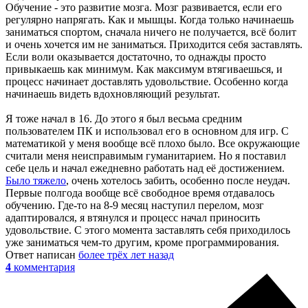
Обучение - это развитие мозга. Мозг развивается, если его
регулярно напрягать. Как и мышцы. Когда только начинаешь
заниматься спортом, сначала ничего не получается, всё болит
и очень хочется им не заниматься. Приходится себя заставлять.
Если воли оказывается достаточно, то однажды просто
привыкаешь как минимум. Как максимум втягиваешься, и
процесс начинает доставлять удовольствие. Особенно когда
начинаешь видеть вдохновляющий результат.
Я тоже начал в 16. До этого я был весьма средним
пользователем ПК и использовал его в основном для игр. С
математикой у меня вообще всё плохо было. Все окружающие
считали меня неисправимым гуманитарием. Но я поставил
себе цель и начал ежедневно работать над её достижением.
Было тяжело
, очень хотелось забить, особенно после неудач.
Первые полгода вообще всё свободное время отдавалось
обучению. Где-то на 8-9 месяц наступил перелом, мозг
адаптировался, я втянулся и процесс начал приносить
удовольствие. С этого момента заставлять себя приходилось
уже заниматься чем-то другим, кроме программирования.
Ответ написан
более трёх лет назад
4
комментария