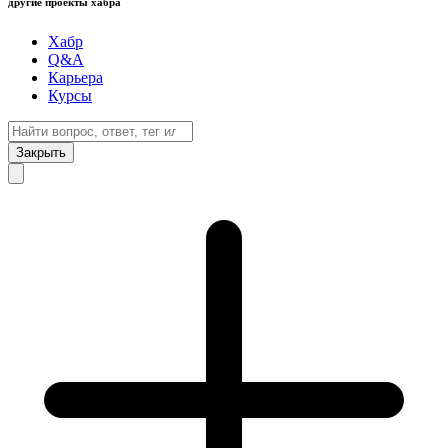
другие проекты хабра
Хабр
Q&A
Карьера
Курсы
Закрыть