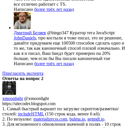
все отлично работает с TS.
Написано
более трёх лет назад
Дмитрий Беляев
@bingo347
Куратор тега JavaScript
JohnDaniels
, про костыли я тоже писал, это не решение,
давайте придумаем еще 100500 способов сделать одно и
то же, так как каноничный способ плохой изначально. И
как я и писал, Ваш бандл будет примерно на 20%
больше, чем если бы Вы писали каноничный vue
Написано
более трёх лет назад
Пригласить эксперта
Ответы на вопрос
2
xmoonlight
@xmoonlight
https://sitecoder.blogspot.com
1. Самый быстрый вариант по загрузке скриптов/разметки/
стилей:
includeHTML
(150 строк кода, менее 6 кб).
2. По визуалке:
materializecss.com
,
bulma.io
,
getmdl.io
.
3. Для мгновенного обновления значений в полях - 10 строк