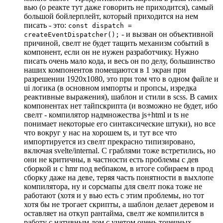
вью (о реакте тут даже говорить не приходится), самый
большой бойлерплейт, который приходится на нем
писать - это:
const dispatch =
- и вызван он объективной
createEventDispatcher();
причиной, свелт не будет тащить механизм событий в
компонент, если он не нужен разработчику. Нужно
писать очень мало кода, и весь он по делу, большинство
наших компонентов помещаются в 1 экран при
разрешении 1920х1080, это при том что в одном файле и
ui логика (в основном импорты и пропсы, изредка
реактивные выражения), шаблон и стили в scss. В самих
компонентах нет тайпскрипта (и возможно не будет, ибо
свелт - компилятор надмножества js+html и ts не
понимает некоторые его синтаксические штуки), но все
что вокруг у нас на хорошем ts, и тут все что
импортируется из свелт прекрасно типизировано,
включая svelte/internal. С граблями тоже встретились, но
они не критичны, в частности есть проблемы с дев
сборкой и с hmr под вебпаком, в итоге собираем в прод
сборку даже на деве, теряя часть понятности в выхлопе
компилятора, ну и сорсмапы для свелт пока тоже не
работают (хотя и у вью есть с этим проблемы, но тот
хотя бы не трогает скрипты, а шаблон делает деревом и
оставляет на откуп рантайма, свелт же компилится в
работу с нативным дом с учетом очень точечных