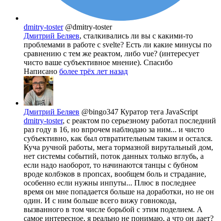
dmitry-toster
@dmitry-toster
Дмитрий Беляев
, сталкивались ли вы с какими-то
проблемами в работе с svelte? Есть ли какие минусы по
сравнению с тем же реактом, либо vue? (интересует
чисто ваше субъективное мнение). Спасибо
Написано
более трёх лет назад
Дмитрий Беляев
@bingo347
Куратор тега JavaScript
dmitry-toster
, с реактом по серьезному работал последний
раз году в 16, но впрочем наблюдаю за ним... и чисто
субъективно, как был отвратительным таким и остался.
Куча ручной работы, мега тормазной вирутальный дом,
нет системы событий, поток данных только вглубь, а
если надо наоборот, то начинаются танцы с бубном
вроде колбэков в пропсах, вообщем боль и страдание,
особенно если нужны инпуты... Плюс в последнее
время он мне попадается больше на доработки, но не он
один. И с ним больше всего вижу говнокода,
вызванного в том числе борьбой с этим поделием. А
самое интересное, я реально не понимаю, а что он дает?