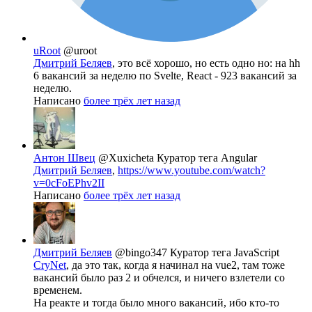
uRoot
@uroot
Дмитрий Беляев
, это всё хорошо, но есть одно но: на hh
6 вакансий за неделю по Svelte, React - 923 вакансий за
неделю.
Написано
более трёх лет назад
Антон Швец
@Xuxicheta
Куратор тега Angular
Дмитрий Беляев
,
https://www.youtube.com/watch?
v=0cFoEPhv2II
Написано
более трёх лет назад
Дмитрий Беляев
@bingo347
Куратор тега JavaScript
CryNet
, да это так, когда я начинал на vue2, там тоже
вакансий было раз 2 и обчелся, и ничего взлетели со
временем.
На реакте и тогда было много вакансий, ибо кто-то