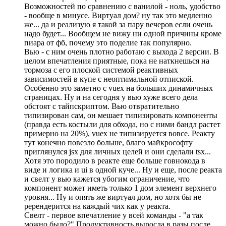
Возможностей по сравнению с ванилой - ноль, удобство
- вообще в минусе. Виртуал дом? ну так это медленно
же... да и реализую я такой за пару вечеров если очень
надо будет... Вообщем не вижу ни одной причины кроме
пиара от фб, почему это поделие так популярно.
Вью - с ним очень плотно работаю с выхода 2 версии. В
целом впечатления приятные, пока не наткнешься на
тормоза с его плоской системой реактивных
зависимостей в купе с неоптимальной отпиской.
Особенно это заметно с vuex на больших динамичных
страницах. Ну и на сегодня у вью хуже всего дела
обстоят с тайпскриптом. Вью отвратительно
типизирован сам, он мешает типизировать компоненты
(правда есть костыли для обхода, но с ними бандл растет
примерно на 20%), vuex не типизируется вовсе. Реакту
тут конечно повезло больше, благо майкрософту
приглянулся jsx для личных целей и они сделали tsx...
Хотя это породило в реакте еще больше говнокода в
виде и логика и ui в одной куче... Ну и еще, после реакта
и свелт у вью кажется убогим ограничение, что
компонент может иметь только 1 дом элемент верхнего
уровня... Ну и опять же виртуал дом, но хотя бы не
ререндерится на каждый чих как у реакта.
Свелт - первое впечатление у всей команды - "а так
можно было?" Продуктивность выросла в разы после