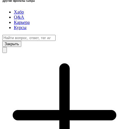
другие проекты хабра
Хабр
Q&A
Карьера
Курсы
Закрыть