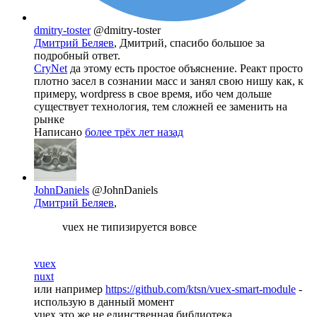
dmitry-toster
@dmitry-toster
Дмитрий Беляев
, Дмитрий, спасибо большое за
подробный ответ.
CryNet
да этому есть простое объяснение. Реакт просто
плотно засел в сознании масс и занял свою нишу как, к
примеру, wordpress в свое время, ибо чем дольше
существует технология, тем сложней ее заменить на
рынке
Написано
более трёх лет назад
JohnDaniels
@JohnDaniels
Дмитрий Беляев
,
vuex не типизируется вовсе
vuex
nuxt
или например
https://github.com/ktsn/vuex-smart-module
-
использую в данный момент
vuex это же не единственная библиотека