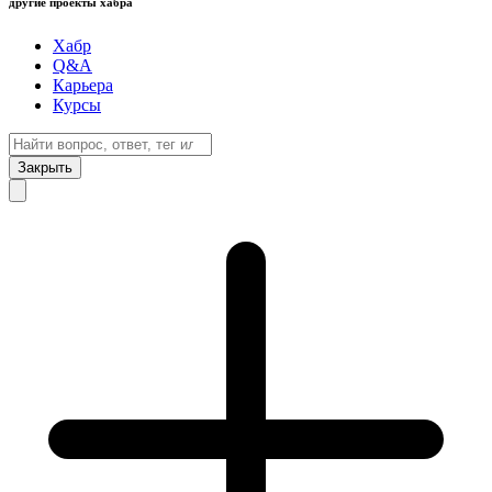
другие проекты хабра
Хабр
Q&A
Карьера
Курсы
Закрыть