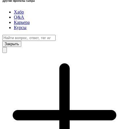
другие проекты хабра
Хабр
Q&A
Карьера
Курсы
Закрыть