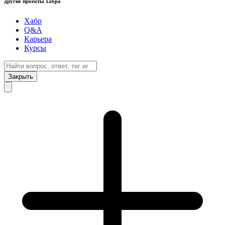
другие проекты хабра
Хабр
Q&A
Карьера
Курсы
Закрыть