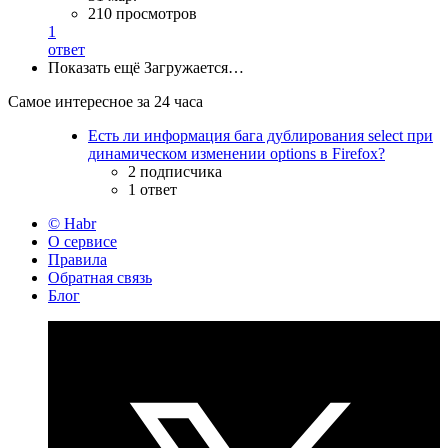
210 просмотров
1
ответ
Показать ещё
Загружается…
Самое интересное за 24 часа
Есть ли информация бага дублирования select при
динамическом изменении options в Firefox?
2 подписчика
1 ответ
© Habr
О сервисе
Правила
Обратная связь
Блог