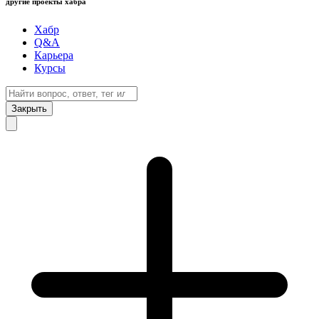
другие проекты хабра
Хабр
Q&A
Карьера
Курсы
Закрыть