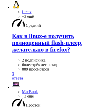
Linux
+3 ещё
Средний
Как в linux-е получить
полноценный flash-плеер,
желательно в firefox?
2 подписчика
более трёх лет назад
889 просмотров
3
ответа
MacBook
+3 ещё
Простой