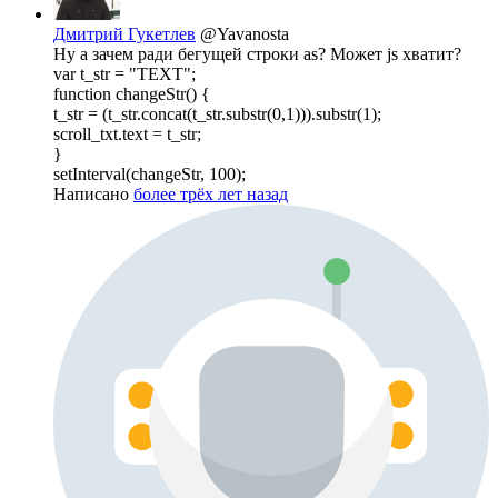
Дмитрий Гукетлев
@Yavanosta
Ну а зачем ради бегущей строки as? Может js хватит?
var t_str = "TEXT";
function changeStr() {
t_str = (t_str.concat(t_str.substr(0,1))).substr(1);
scroll_txt.text = t_str;
}
setInterval(changeStr, 100);
Написано
более трёх лет назад