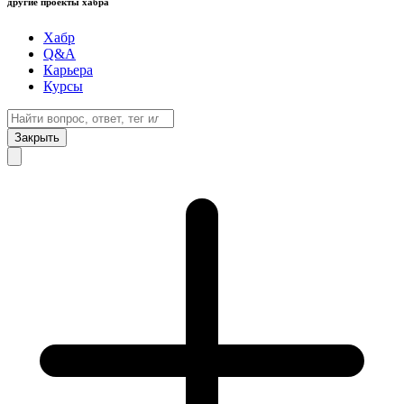
другие проекты хабра
Хабр
Q&A
Карьера
Курсы
Закрыть