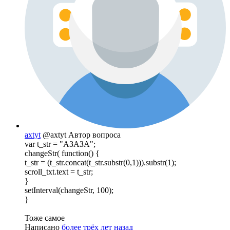
axtyt
@axtyt
Автор вопроса
var t_str = "АЗАЗА";
changeStr( function() {
t_str = (t_str.concat(t_str.substr(0,1))).substr(1);
scroll_txt.text = t_str;
}
setInterval(changeStr, 100);
}
Тоже самое
Написано
более трёх лет назад