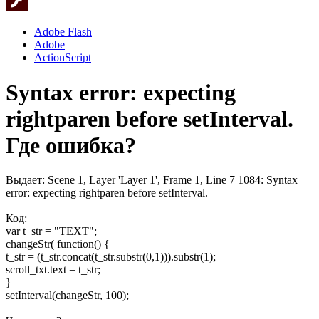
Adobe Flash
Adobe
ActionScript
Syntax error: expecting
rightparen before setInterval.
Где ошибка?
Выдает: Scene 1, Layer 'Layer 1', Frame 1, Line 7 1084: Syntax
error: expecting rightparen before setInterval.
Код:
var t_str = "TEXT";
changeStr( function() {
t_str = (t_str.concat(t_str.substr(0,1))).substr(1);
scroll_txt.text = t_str;
}
setInterval(changeStr, 100);