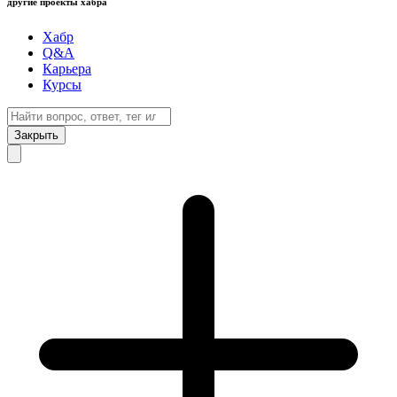
другие проекты хабра
Хабр
Q&A
Карьера
Курсы
Закрыть