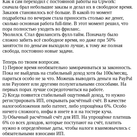
Как я сам переходил с постоянной работы на Upwork:
сначала брал небольшие заказы и делал их в свободное время.
Заказов становилось всё больше. В какой-то момент
подработка по вечерам стала приносить столько же денег,
сколько основная работа full-time. В этот момент решил, что
пора полностью уходить во фриланс.
Уволился. Стал фрилансить фулл-тайм. Поначалу было
сложно забить всё свободное время, но даже при 50%
занятости по деньгам выходило лучше, к тому же полная
свобода, постоянно новые задачи.
Теперь по твоим вопросам.
1) Первое время необязательно заморачиваться за законность.
Пока не выйдешь на стабильный доход хотя бы 100к/месяц,
париться особо не за что. Можешь выводить деньги на PayPal
или Payoneer или другими полулегальными способами. На
первых порах лучше сосредоточиться на работе.
2) Когда появится стабильный ощутимый доход, то нужно
регистрировать ИП, открывать расчётный счёт. В качестве
налогообложения либо патент, либо упрощёнка 6%. Особо
ничего сложного, инфы в инете в и на тостере куча.
3) Обычный расчётный счёт для ИП. На упрощёнке платишь
6% со всех доходов, которые поступают на счёт, платить
нужно в определённые даты, чтобы налоги взаимовычлись с
обязательными взносами ИП.