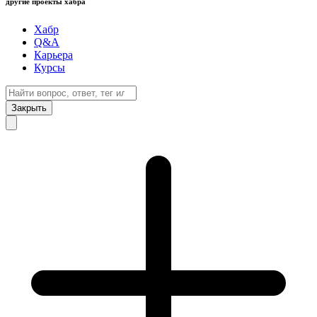
другие проекты хабра
Хабр
Q&A
Карьера
Курсы
Закрыть