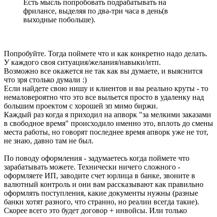
Есть мысль попробовать подрабатывать на
фрилансе, выделяя по два-три часа в день(в
выходные побольше).
Попробуйте. Тогда поймете что и как конкретно надо делать.
У каждого своя ситуация/желания/навыки/итп.
Возможно все окажется не так как вы думаете, и выяснится
что зря столько думали :)
Если найдете свою нишу и клиентов и вы реально круты - то
немаловероятно что это все выльется просто в удаленку над
большим проектом с хорошей зп мимо биржи.
Каждый раз когда я приходил на апворк "за мелкими заказами
в свободное время" происходило именно это, вплоть до смены
места работы, но говорят последнее время апворк уже не тот,
не знаю, давно там не был.
По поводу оформления - задумаетесь когда поймете что
зарабатывать можете. Технически ничего сложного -
оформляете ИП, заводите счет юрлица в банке, звоните в
валютный контроль и они вам рассказывают как правильно
оформлять поступления, какие документы нужны (разные
банки хотят разного, что странно, но реалии всегда такие).
Скорее всего это будет договор + инвойсы. Или только