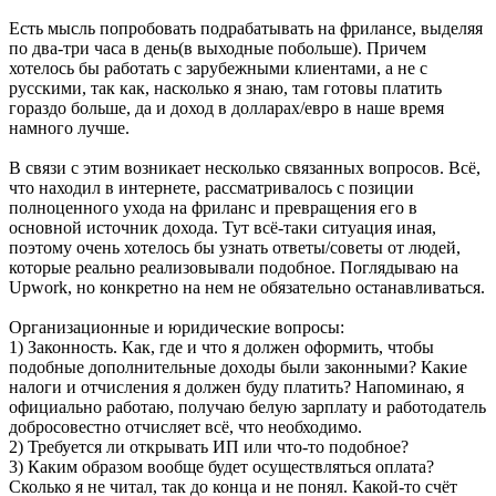
Есть мысль попробовать подрабатывать на фрилансе, выделяя
по два-три часа в день(в выходные побольше). Причем
хотелось бы работать с зарубежными клиентами, а не с
русскими, так как, насколько я знаю, там готовы платить
гораздо больше, да и доход в долларах/евро в наше время
намного лучше.
В связи с этим возникает несколько связанных вопросов. Всё,
что находил в интернете, рассматривалось с позиции
полноценного ухода на фриланс и превращения его в
основной источник дохода. Тут всё-таки ситуация иная,
поэтому очень хотелось бы узнать ответы/советы от людей,
которые реально реализовывали подобное. Поглядываю на
Upwork, но конкретно на нем не обязательно останавливаться.
Организационные и юридические вопросы:
1) Законность. Как, где и что я должен оформить, чтобы
подобные дополнительные доходы были законными? Какие
налоги и отчисления я должен буду платить? Напоминаю, я
официально работаю, получаю белую зарплату и работодатель
добросовестно отчисляет всё, что необходимо.
2) Требуется ли открывать ИП или что-то подобное?
3) Каким образом вообще будет осуществляться оплата?
Сколько я не читал, так до конца и не понял. Какой-то счёт