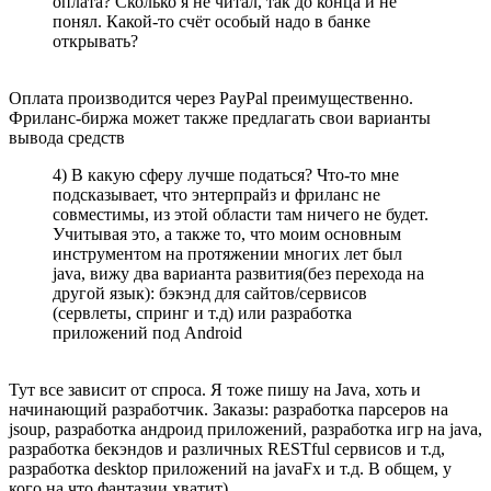
оплата? Сколько я не читал, так до конца и не
понял. Какой-то счёт особый надо в банке
открывать?
Оплата производится через PayPal преимущественно.
Фриланс-биржа может также предлагать свои варианты
вывода средств
4) В какую сферу лучше податься? Что-то мне
подсказывает, что энтерпрайз и фриланс не
совместимы, из этой области там ничего не будет.
Учитывая это, а также то, что моим основным
инструментом на протяжении многих лет был
java, вижу два варианта развития(без перехода на
другой язык): бэкэнд для сайтов/сервисов
(сервлеты, спринг и т.д) или разработка
приложений под Android
Тут все зависит от спроса. Я тоже пишу на Java, хоть и
начинающий разработчик. Заказы: разработка парсеров на
jsoup, разработка андроид приложений, разработка игр на java,
разработка бекэндов и различных RESTful сервисов и т.д,
разработка desktop приложений на javaFx и т.д. В общем, у
кого на что фантазии хватит)