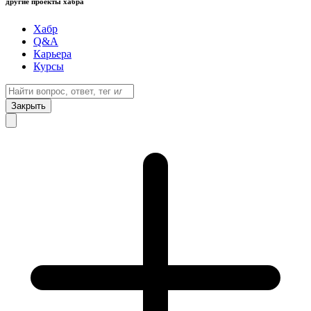
другие проекты хабра
Хабр
Q&A
Карьера
Курсы
Закрыть