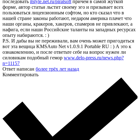
последовать
itstyle.net.ru/piratsoft
причем в самой жуткой
форме, автор статьи льстит своему эго и призывает всех
пользоваться лицензионным софтом, но кто сказал что в
нашей стране законы работают, недаром америка плачет что
наши органы, кракеров, хакеров, спамеров не привлекают, а
нафига, если наши Российские таланты на западных ресурсах
опыту набираются. : )
P.S. И дабы вы не переживали, вам очень может пригодиться
вот эта вещица KMSAuto Net v1.0.9.1 Portable RU : ) А это к
ознакомлению, и после ответьте себе на вопрос нужен ли
силовикам подобный гемор
www.delo-press.ru/news.php?
n=11157
Ответ написан
более трёх лет назад
Комментировать