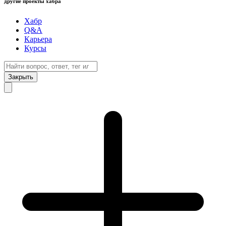
другие проекты хабра
Хабр
Q&A
Карьера
Курсы
Закрыть