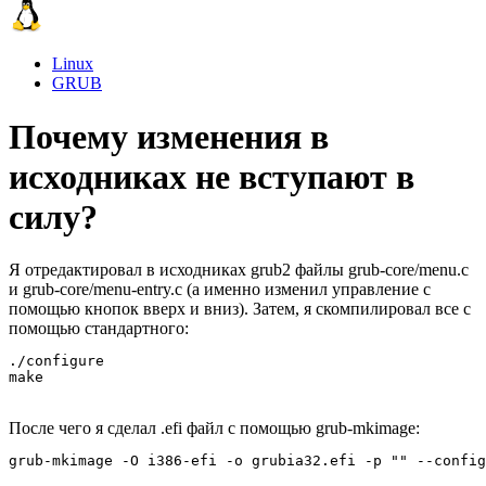
Linux
GRUB
Почему изменения в
исходниках не вступают в
силу?
Я отредактировал в исходниках grub2 файлы grub-core/menu.c
и grub-core/menu-entry.c (а именно изменил управление с
помощью кнопок вверх и вниз). Затем, я скомпилировал все с
помощью стандартного:
./configure

make
После чего я сделал .efi файл с помощью grub-mkimage:
grub-mkimage -O i386-efi -o grubia32.efi -p "" --config