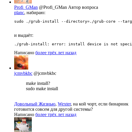
Profi_GMan
@Profi_GMan
Автор вопроса
planc
, набираю:
sudo ./grub-install --directory=./grub-core --targ
и выдаёт:
./grub-install: error: install device is not speci
Написано
более трёх лет назад
jcmvbkbc
@jcmvbkbc
make install?
sudo make install
Довольный Жизнью
,
Wexter
, на кой чорт, если бинарник
готовится совсем для другой системы?
Написано
более трёх лет назад