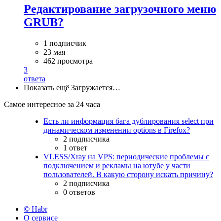
Редактирование загрузочного меню
GRUB?
1 подписчик
23 мая
462 просмотра
3
ответа
Показать ещё
Загружается…
Самое интересное за 24 часа
Есть ли информация бага дублирования select при
динамическом изменении options в Firefox?
2 подписчика
1 ответ
VLESS/Xray на VPS: периодические проблемы с
подключением и рекламы на ютубе у части
пользователей. В какую сторону искать причину?
2 подписчика
0 ответов
© Habr
О сервисе