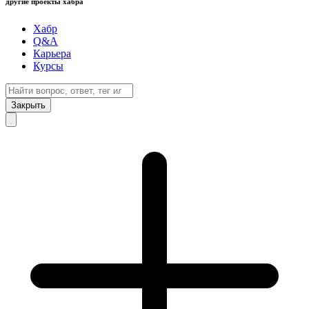
другие проекты хабра
Хабр
Q&A
Карьера
Курсы
Закрыть