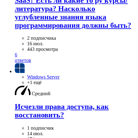
SaaS? Есть ли какие то ру курсы/
литература? Насколько
углубленные знания языка
программирования должны быть?
2 подписчика
16 июл.
443 просмотра
6
ответов
Windows Server
+1 ещё
Средний
Исчезли права доступа, как
восстановить?
1 подписчик
14 июл.