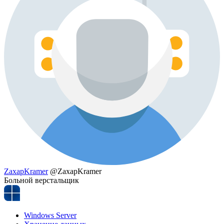
ZaxapKramer
@ZaxapKramer
Больной верстальщик
Windows Server