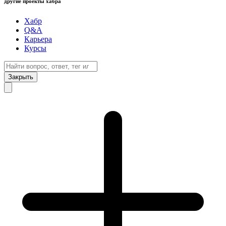
другие проекты хабра
Хабр
Q&A
Карьера
Курсы
Закрыть