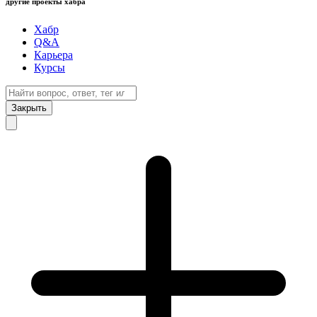
другие проекты хабра
Хабр
Q&A
Карьера
Курсы
Закрыть