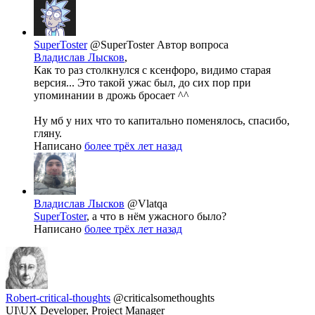
SuperToster
@SuperToster
Автор вопроса
Владислав Лысков
,
Как то раз столкнулся с ксенфоро, видимо старая
версия... Это такой ужас был, до сих пор при
упоминании в дрожь бросает ^^
Ну мб у них что то капитально поменялось, спасибо,
гляну.
Написано
более трёх лет назад
Владислав Лысков
@Vlatqa
SuperToster
, а что в нём ужасного было?
Написано
более трёх лет назад
Robert-critical-thoughts
@criticalsomethoughts
UI\UX Developer, Project Manager