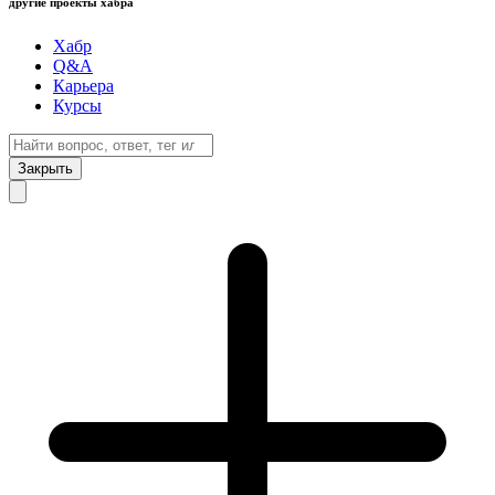
другие проекты хабра
Хабр
Q&A
Карьера
Курсы
Закрыть