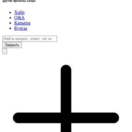
другие проекты хабра
Хабр
Q&A
Карьера
Курсы
Закрыть