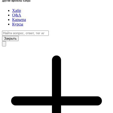
другие проекты хабра
Хабр
Q&A
Карьера
Курсы
Закрыть