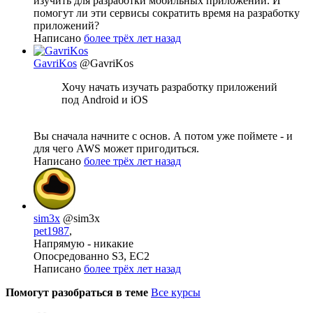
изучить для разработки мобильных приложений. И
помогут ли эти сервисы сократить время на разработку
приложений?
Написано
более трёх лет назад
GavriKos
@GavriKos
Хочу начать изучать разработку приложений
под Android и iOS
Вы сначала начните с основ. А потом уже поймете - и
для чего AWS может пригодиться.
Написано
более трёх лет назад
sim3x
@sim3x
pet1987
,
Напрямую - никакие
Опосредованно S3, EC2
Написано
более трёх лет назад
Помогут разобраться в теме
Все курсы