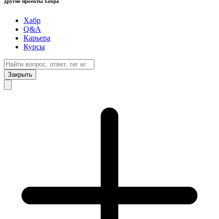
другие проекты хабра
Хабр
Q&A
Карьера
Курсы
Закрыть