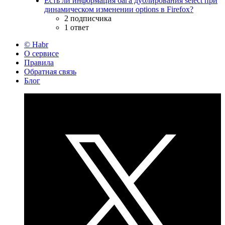
Есть ли информация бага дублирования select при
динамическом изменении options в Firefox?
2 подписчика
1 ответ
© Habr
О сервисе
Правила
Обратная связь
Блог