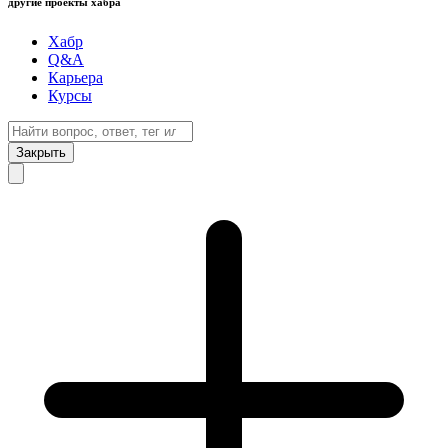
другие проекты хабра
Хабр
Q&A
Карьера
Курсы
Закрыть