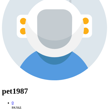
pet1987
0
вклад