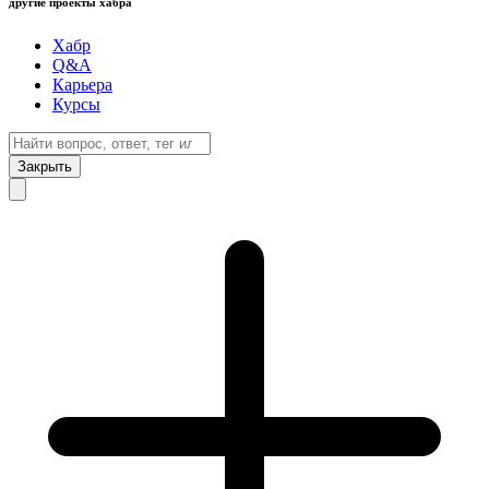
другие проекты хабра
Хабр
Q&A
Карьера
Курсы
Закрыть