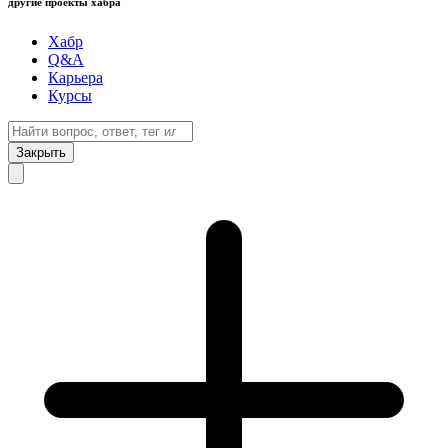
другие проекты хабра
Хабр
Q&A
Карьера
Курсы
Закрыть