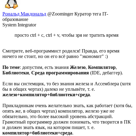
Рональд Макдональд
@Zoominger
Куратор тега IT-
образование
System Integrator
просто ctrl + c, ctrl + v, чтобы зря не тратить время
Смотрите, веб-программист родился! Правда, его время
ничего не стоит, но он его всё равно "экономит" :)
По теме
: допустим, есть знания
Железо
,
Компилятор
,
Библиотеки
,
Среда программирования
(IDE, дебаггер).
Если вы системщик, то без знания железа и Ассемблера (хотя
бы в общих чертах) далеко не уплывёте, т. е.
железо+компилятор+библиотеки+среда
.
Прикладникам очень желательно знать, как работает (хотя бы,
опять же, в общих чертах) компилятор, железо уже не
обязательно, это более высокий уровень абстракций.
Грамотный программер должен понимать, что творится в ПК
и должен знать язык, на котором пишет, т. е.
компилятор+библиотеки+среда
.