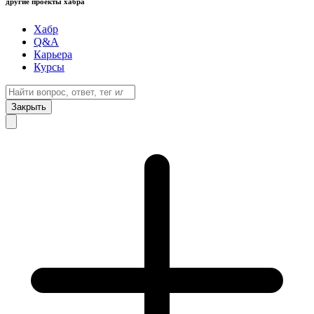
другие проекты хабра
Хабр
Q&A
Карьера
Курсы
Закрыть