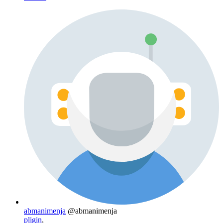
abmanimenja
@abmanimenja
pligin
,