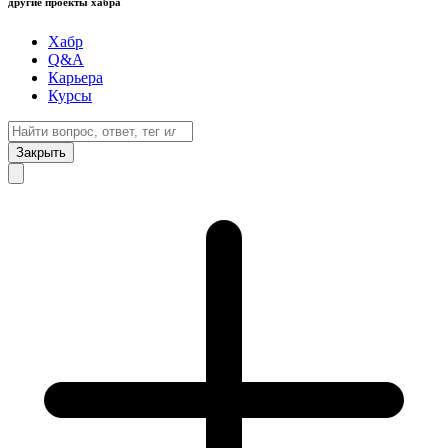
другие проекты хабра
Хабр
Q&A
Карьера
Курсы
Закрыть