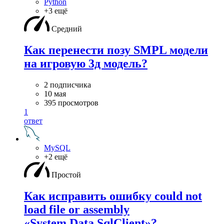
Python
+3 ещё
Средний
Как перенести позу SMPL модели
на игровую 3д модель?
2 подписчика
10 мая
395 просмотров
1
ответ
MySQL
+2 ещё
Простой
Как исправить ошибку could not
load file or assembly
«System.Data.SqlClient»?