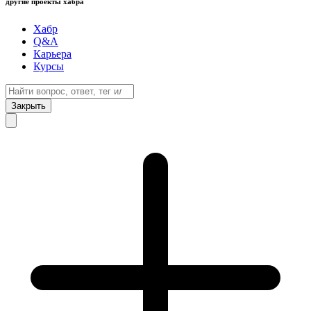
другие проекты хабра
Хабр
Q&A
Карьера
Курсы
Закрыть