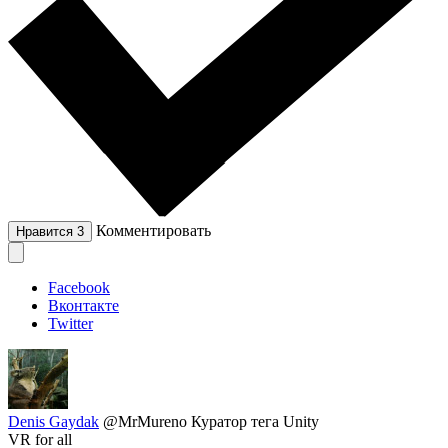
Комментировать
Нравится
3
Facebook
Вконтакте
Twitter
Denis Gaydak
@MrMureno
Куратор тега Unity
VR for all