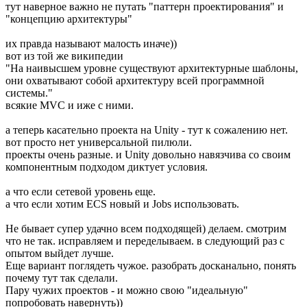
тут наверное важно не путать "паттерн проектирования" и
"концепцию архитектуры"
их правда называют малость иначе))
вот из той же википедии
"На наивысшем уровне существуют архитектурные шаблоны,
они охватывают собой архитектуру всей программной
системы."
всякие MVC и иже с ними.
а теперь касательно проекта на Unity - тут к сожалению нет.
вот просто нет универсальной пилюли.
проекты очень разные. и Unity довольно навязчива со своим
компонентным подходом диктует условия.
а что если сетевой уровень еще.
а что если хотим ECS новый и Jobs использовать.
Не бывает супер удачно всем подходящей) делаем. смотрим
что не так. исправляем и переделываем. в следующий раз с
опытом выйдет лучше.
Еще вариант поглядеть чужое. разобрать досканально, понять
почему тут так сделали.
Пару чужих проектов - и можно свою "идеальную"
попробовать навернуть))