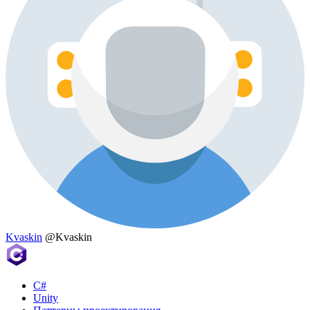
Kvaskin
@Kvaskin
C#
Unity