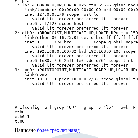
# ip a

1: lo: <LOOPBACK,UP,LOWER_UP> mtu 65536 qdisc noqu
    link/loopback 00:00:00:00:00:00 brd 00:00:00:0
    inet 127.0.0.1/8 scope host lo

       valid_lft forever preferred_lft forever

    inet6 ::1/128 scope host

       valid_lft forever preferred_lft forever

2: eth0: <BROADCAST,MULTICAST,UP,LOWER_UP> mtu 150
    link/ether 00:16:25:01:de:1d brd ff:ff:ff:ff:f
    inet 1.1.1.1/24 brd 1.1.1.1 scope global nopre
       valid_lft forever preferred_lft forever

    inet 192.168.0.100/32 brd 192.168.0.100 scope 
       valid_lft forever preferred_lft forever

    inet6 fe80::216:25ff:fe01:de1d/64 scope link

       valid_lft forever preferred_lft forever

9: tun0: <POINTOPOINT,MULTICAST,NOARP,UP,LOWER_UP>
    link/none

    inet 10.0.0.1 peer 10.0.0.2/32 scope global tu
       valid_lft forever preferred_lft forever
# ifconfig -a | grep "UP" | grep -v "lo" | awk -F 
eth0

eth0:1

tun0
Написано
более трёх лет назад