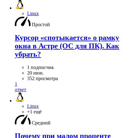
Linux
Простой
Курсор «спотыкается» о рамку
окна в Астре (ОС для ПК). Как
убрать?
1 подписчик
20 июн.
352 просмотра
1
ответ
Linux
+1 ещё
Средний
Почему при малом проценте