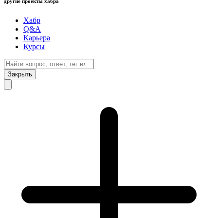
другие проекты хабра
Хабр
Q&A
Карьера
Курсы
Закрыть