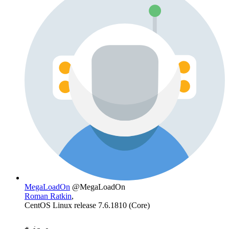
MegaLoadOn
@MegaLoadOn
Roman Ratkin
,
CentOS Linux release 7.6.1810 (Core)