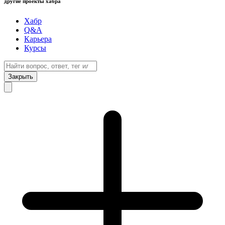
другие проекты хабра
Хабр
Q&A
Карьера
Курсы
Закрыть