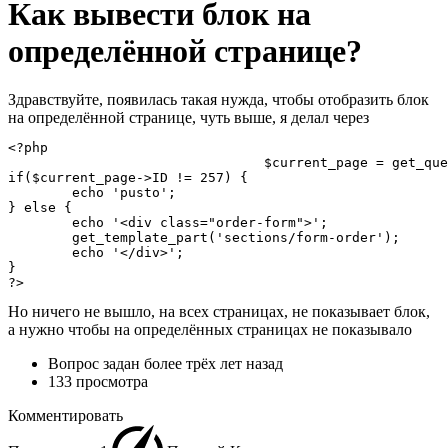
Как вывести блок на
определённой странице?
Здравствуйте, появилась такая нужда, чтобы отобразить блок
на определённой странице, чуть выше, я делал через
<?php

				$current_page = get_query_var('page');

if($current_page->ID != 257) {

	echo 'pusto';

} else {

	echo '<div class="order-form">';

	get_template_part('sections/form-order');

	echo '</div>';

}

?>
Но ничего не вышло, на всех страницах, не показывает блок,
а нужно чтобы на определённых страницах не показывало
Вопрос задан
более трёх лет назад
133 просмотра
Комментировать