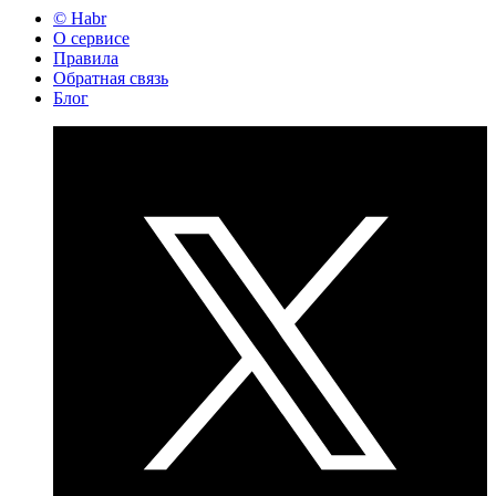
© Habr
О сервисе
Правила
Обратная связь
Блог