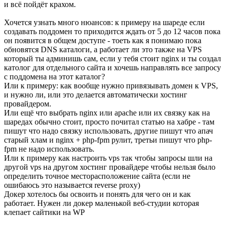
и всё пойдёт крахом.
Хочется узнать много нюансов: к примеру на шареде если
создавать поддомен то приходится ждать от 5 до 12 часов пока
он появится в общем доступе - тоеть как я понимаю пока
обновятся DNS каталоги, а работает ли это также на VPS
который ты админишь сам, если у тебя стоит nginx и ты создал
католог для отдельного сайта и хочешь направлять все запросу
с поддомена на этот каталог?
Или к примеру: как вообще нужно привязывать домен к VPS,
и нужно ли, или это делается автоматически хостинг
провайдером.
Или ещё что выбрать nginx или apache или их связку как на
шаредах обычно стоит, просто почитал статью на хабре - там
пишут что надо связку использовать, другие пишут что апач
старый хлам и nginx + php-fpm рулит, третьи пишут что php-
fpm не надо использовать.
Или к примеру как настроить vps так чтобы запросы шли на
другой vps на другом хостинг провайдере чтобы нельзя было
определить точное месторасположение сайта (если не
ошибаюсь это называется reverse proxy)
Докер хотелось бы освоить и понять для чего он и как
работает. Нужен ли докер маленькой веб-студии которая
клепает сайтики на WP