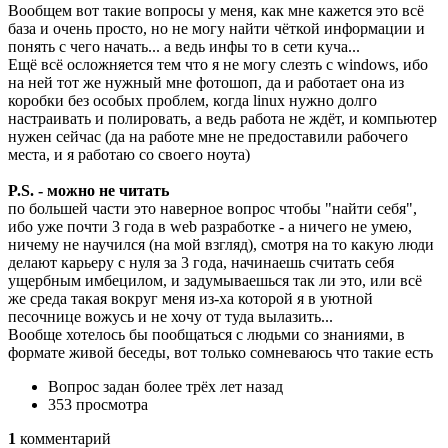
Вообщем вот такие вопросы у меня, как мне кажется это всё
база и очень просто, но не могу найти чёткой информации и
понять с чего начать... а ведь инфы то в сети куча...
Ещё всё осложняется тем что я не могу слезть с windows, ибо
на ней тот же нужный мне фотошоп, да и работает она из
коробки без особых проблем, когда linux нужно долго
настраивать и полировать, а ведь работа не ждёт, и компьютер
нужен сейчас (да на работе мне не предоставили рабочего
места, и я работаю со своего ноута)
P.S. - можно не читать
по большей части это наверное вопрос чтобы "найти себя",
ибо уже почти 3 года в web разработке - а ничего не умею,
ничему не научился (на мой взгляд), смотря на то какую люди
делают карьеру с нуля за 3 года, начинаешь считать себя
ущербным имбецилом, и задумываешься так ли это, или всё
же среда такая вокруг меня из-ха которой я в уютной
песочнице вожусь и не хочу от туда вылазить...
Вообще хотелось бы пообщаться с людьми со знаниями, в
формате живой беседы, вот только сомневаюсь что такие есть
Вопрос задан
более трёх лет назад
353 просмотра
1
комментарий