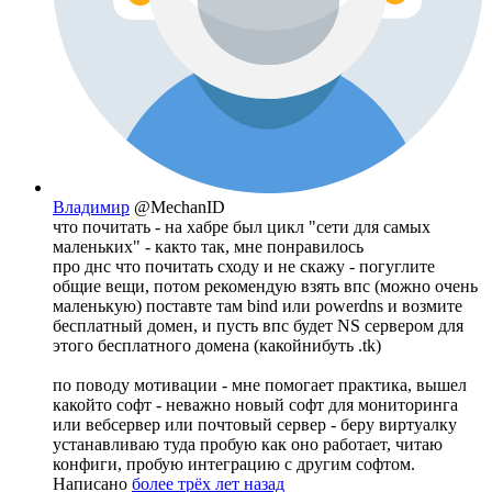
Владимир
@MechanID
что почитать - на хабре был цикл "сети для самых
маленьких" - както так, мне понравилось
про днс что почитать сходу и не скажу - погуглите
общие вещи, потом рекомендую взять впс (можно очень
маленькую) поставте там bind или powerdns и возмите
бесплатный домен, и пусть впс будет NS сервером для
этого бесплатного домена (какойнибуть .tk)
по поводу мотивации - мне помогает практика, вышел
какойто софт - неважно новый софт для мониторинга
или вебсервер или почтовый сервер - беру виртуалку
устанавливаю туда пробую как оно работает, читаю
конфиги, пробую интеграцию с другим софтом.
Написано
более трёх лет назад