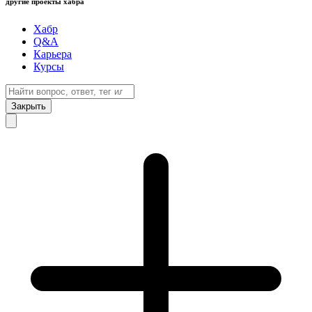
другие проекты хабра
Хабр
Q&A
Карьера
Курсы
Закрыть