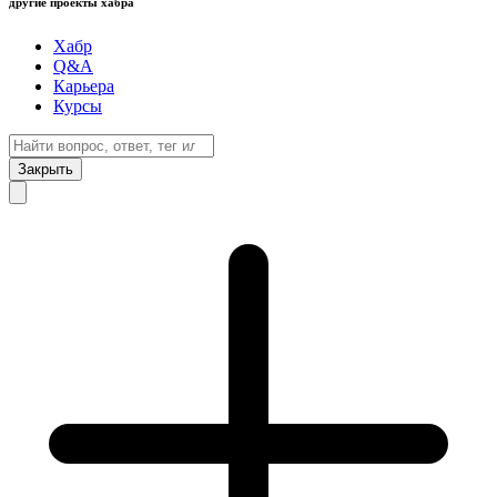
другие проекты хабра
Хабр
Q&A
Карьера
Курсы
Закрыть