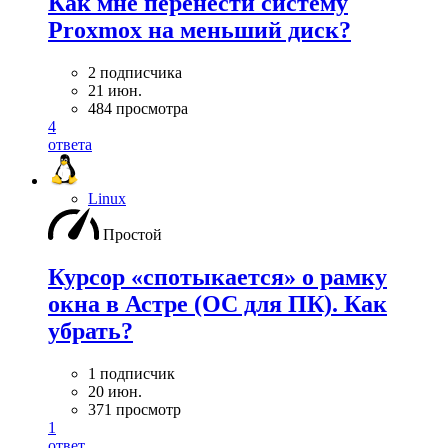
Как мне перенести систему
Proxmox на меньший диск?
2 подписчика
21 июн.
484 просмотра
4
ответа
Linux
Простой
Курсор «спотыкается» о рамку
окна в Астре (ОС для ПК). Как
убрать?
1 подписчик
20 июн.
371 просмотр
1
ответ