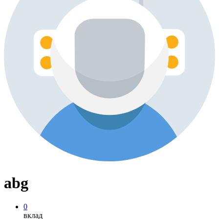
abg
0
вклад