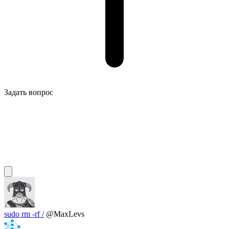
Задать вопрос
sudo rm -rf /
@MaxLevs