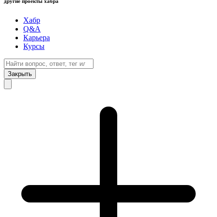
другие проекты хабра
Хабр
Q&A
Карьера
Курсы
Закрыть