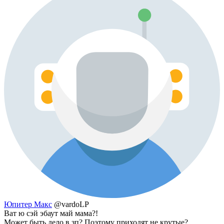
Юпитер Макс
@vardoLP
Ват ю сэй эбаут май мама?!
Может быть дело в зп? Поэтому приходят не крутые?