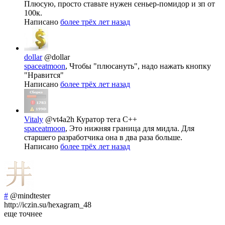
Плюсую, просто ставьте нужен сеньер-помидор и зп от
100к.
Написано
более трёх лет назад
dollar
@dollar
spaceatmoon
, Чтобы "плюсануть", надо нажать кнопку
"Нравится"
Написано
более трёх лет назад
Vitaly
@vt4a2h
Куратор тега C++
spaceatmoon
, Это нижняя граница для мидла. Для
старшего разработчика она в два раза больше.
Написано
более трёх лет назад
#
@mindtester
http://iczin.su/hexagram_48
еще точнее