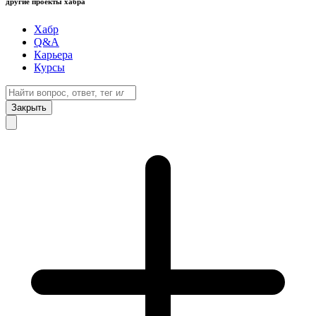
другие проекты хабра
Хабр
Q&A
Карьера
Курсы
Закрыть