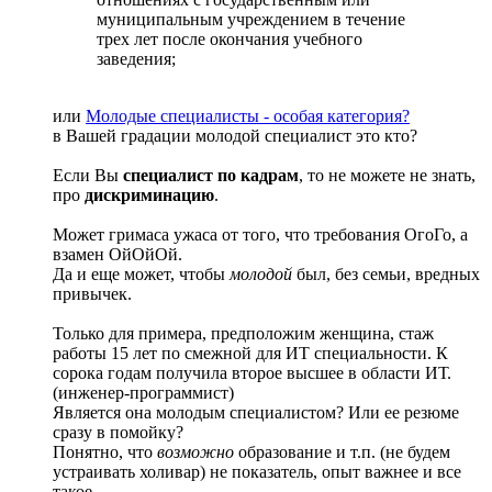
муниципальным учреждением в течение
трех лет после окончания учебного
заведения;
или
Молодые специалисты - особая категория?
в Вашей градации молодой специалист это кто?
Если Вы
специалист по кадрам
, то не можете не знать,
про
дискриминацию
.
Может гримаса ужаса от того, что требования ОгоГо, а
взамен ОйОйОй.
Да и еще может, чтобы
молодой
был, без семьи, вредных
привычек.
Только для примера, предположим женщина, стаж
работы 15 лет по смежной для ИТ специальности. К
сорока годам получила второе высшее в области ИТ.
(инженер-программист)
Является она молодым специалистом? Или ее резюме
сразу в помойку?
Понятно, что
возможно
образование и т.п. (не будем
устраивать холивар) не показатель, опыт важнее и все
такое.