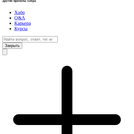
другие проекты хабра
Хабр
Q&A
Карьера
Курсы
Закрыть