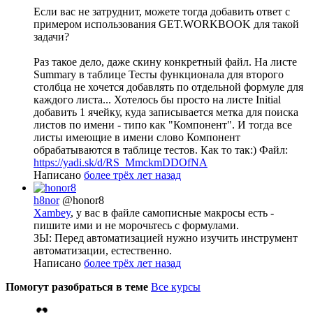
Если вас не затруднит, можете тогда добавить ответ с
примером использования GET.WORKBOOK для такой
задачи?
Раз такое дело, даже скину конкретный файл. На листе
Summary в таблице Тесты функционала для второго
столбца не хочется добавлять по отдельной формуле для
каждого листа... Хотелось бы просто на листе Initial
добавить 1 ячейку, куда записывается метка для поиска
листов по имени - типо как "Компонент". И тогда все
листы имеющие в имени слово Компонент
обрабатываются в таблице тестов. Как то так:) Файл:
https://yadi.sk/d/RS_MmckmDDOfNA
Написано
более трёх лет назад
h8nor
@honor8
Xambey
, у вас в файле самописные макросы есть -
пишите ими и не морочьтесь с формулами.
ЗЫ: Перед автоматизацией нужно изучить инструмент
автоматизации, естественно.
Написано
более трёх лет назад
Помогут разобраться в теме
Все курсы