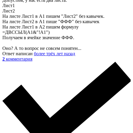
Допустим, у нас есть два листа:
Лист1
Лист2
На листе Лист1 в А1 пишем "Лист2" без кавычек.
На листе Лист2 в А1 пише "ФФФ" без кавычек
На листе Лист1 в А2 пишем формулу
=ДВССЫЛ(A1&"!A1")
Получаем в ячейке значение ФФФ.
Оно? А то вопрос не совсем понятен...
Ответ написан
более трёх лет назад
2
комментария