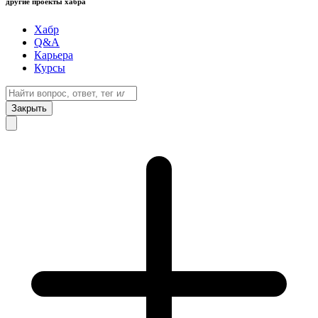
другие проекты хабра
Хабр
Q&A
Карьера
Курсы
Закрыть