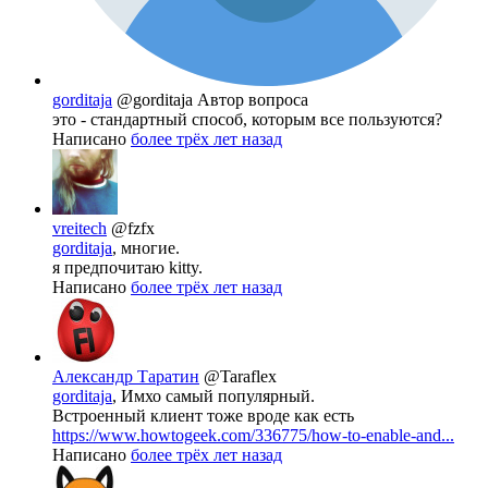
gorditaja
@gorditaja
Автор вопроса
это - стандартный способ, которым все пользуются?
Написано
более трёх лет назад
vreitech
@fzfx
gorditaja
, многие.
я предпочитаю kitty.
Написано
более трёх лет назад
Александр Таратин
@Taraflex
gorditaja
, Имхо самый популярный.
Встроенный клиент тоже вроде как есть
https://www.howtogeek.com/336775/how-to-enable-and...
Написано
более трёх лет назад