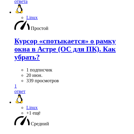
ответа
Linux
Простой
Курсор «спотыкается» о рамку
окна в Астре (ОС для ПК). Как
убрать?
1 подписчик
20 июн.
339 просмотров
1
ответ
Linux
+1 ещё
Средний