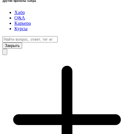
другие проекты хабра
Хабр
Q&A
Карьера
Курсы
Закрыть