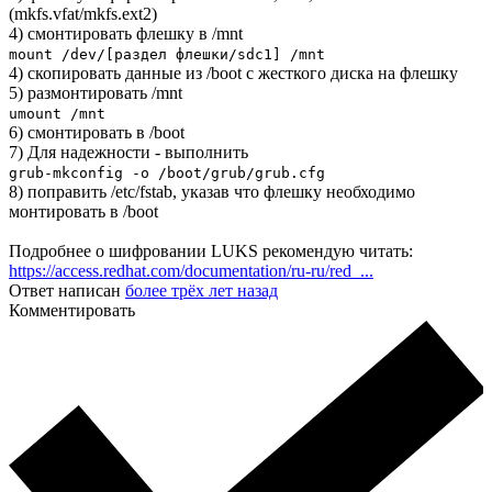
(mkfs.vfat/mkfs.ext2)
4) смонтировать флешку в /mnt
mount /dev/[раздел флешки/sdc1] /mnt
4) скопировать данные из /boot с жесткого диска на флешку
5) размонтировать /mnt
umount /mnt
6) смонтировать в /boot
7) Для надежности - выполнить
grub-mkconfig -o /boot/grub/grub.cfg
8) поправить /etc/fstab, указав что флешку необходимо
монтировать в /boot
Подробнее о шифровании LUKS рекомендую читать:
https://access.redhat.com/documentation/ru-ru/red_...
Ответ написан
более трёх лет назад
Комментировать