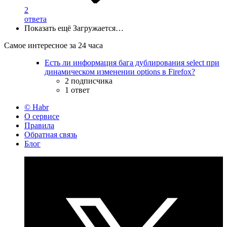
2
ответа
Показать ещё
Загружается…
Самое интересное за 24 часа
Есть ли информация бага дублирования select при
динамическом изменении options в Firefox?
2 подписчика
1 ответ
© Habr
О сервисе
Правила
Обратная связь
Блог