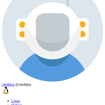
chellijna
@chellijna
Linux