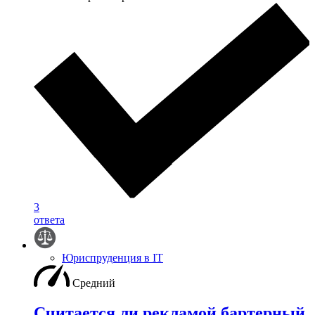
3
ответа
Юриспруденция в IT
Средний
Считается ли рекламой бартерный