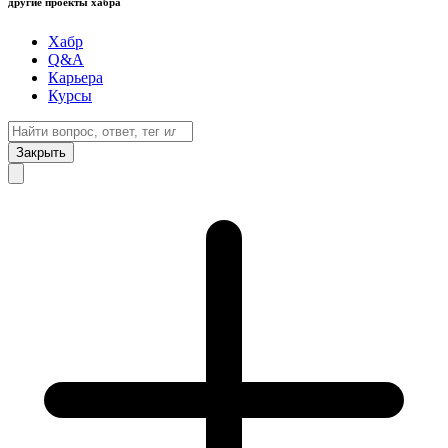
другие проекты хабра
Хабр
Q&A
Карьера
Курсы
Закрыть