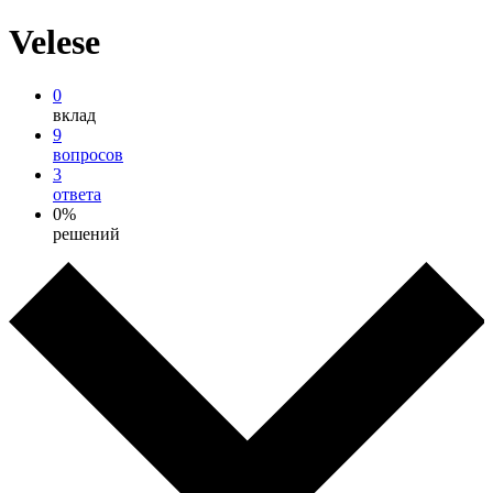
Velese
0
вклад
9
вопросов
3
ответа
0%
решений