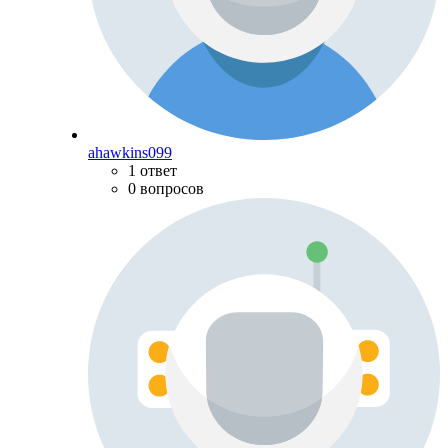
ahawkins099
1 ответ
0 вопросов