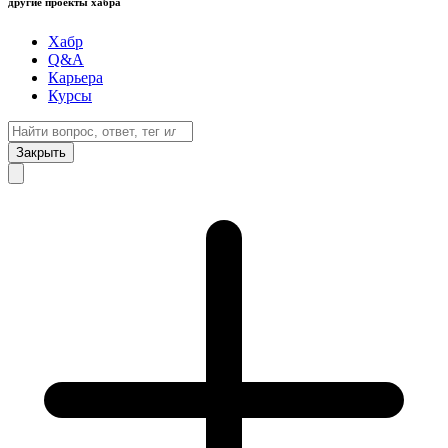
другие проекты хабра
Хабр
Q&A
Карьера
Курсы
Закрыть