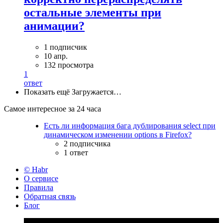
остальные элементы при
анимации?
1 подписчик
10 апр.
132 просмотра
1
ответ
Показать ещё
Загружается…
Самое интересное за 24 часа
Есть ли информация бага дублирования select при
динамическом изменении options в Firefox?
2 подписчика
1 ответ
© Habr
О сервисе
Правила
Обратная связь
Блог