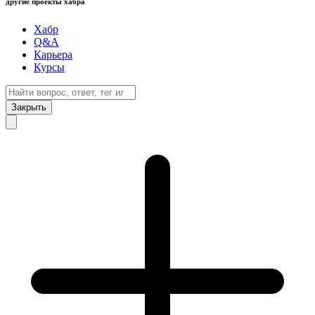
другие проекты хабра
Хабр
Q&A
Карьера
Курсы
Закрыть