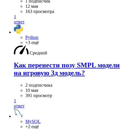
1 подписчик
12 мая
163 просмотра
1
ответ
Python
+3 ещё
Средний
Как перенести позу SMPL модели
на игровую 3д модель?
2 подписчика
10 мая
391 просмотр
1
ответ
MySQL
+2 ещё