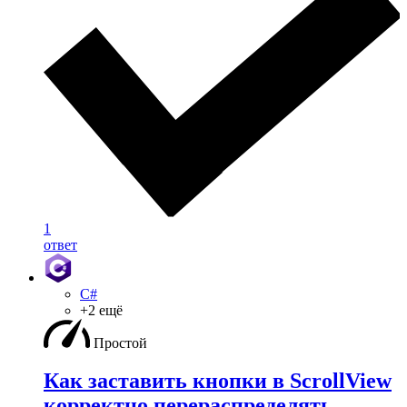
1
ответ
C#
+2 ещё
Простой
Как заставить кнопки в ScrollView
корректно перераспределять