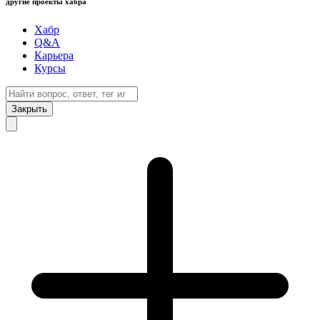
другие проекты хабра
Хабр
Q&A
Карьера
Курсы
Закрыть