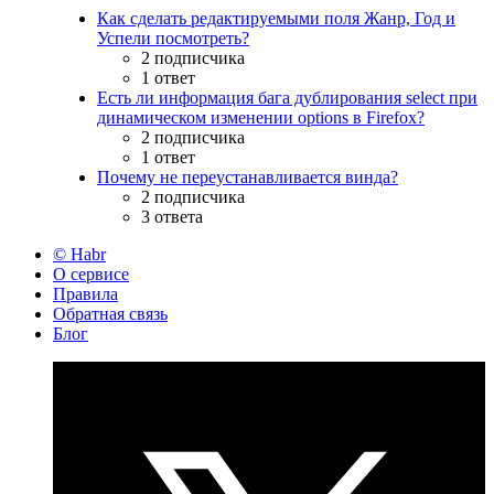
Как сделать редактируемыми поля Жанр, Год и
Успели посмотреть?
2 подписчика
1 ответ
Есть ли информация бага дублирования select при
динамическом изменении options в Firefox?
2 подписчика
1 ответ
Почему не переустанавливается винда?
2 подписчика
3 ответа
© Habr
О сервисе
Правила
Обратная связь
Блог