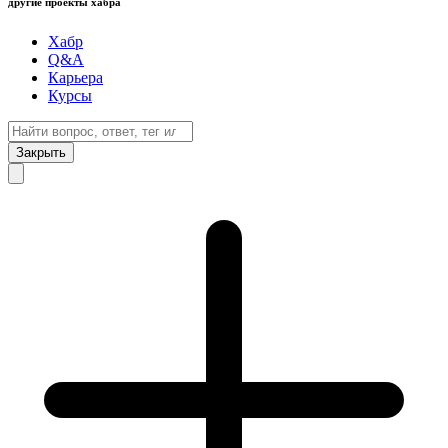
другие проекты хабра
Хабр
Q&A
Карьера
Курсы
Закрыть