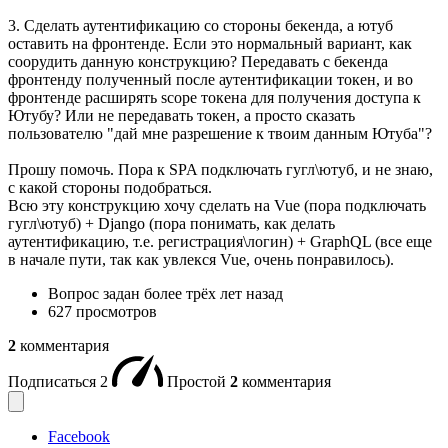
3. Сделать аутентификацию со стороны бекенда, а ютуб
оставить на фронтенде. Если это нормальный вариант, как
соорудить данную конструкцию? Передавать с бекенда
фронтенду полученный после аутентификации токен, и во
фронтенде расширять scope токена для получения доступа к
Ютубу? Или не передавать токен, а просто сказать
пользователю "дай мне разрешение к твоим данным Ютуба"?
Прошу помочь. Пора к SPA подключать гугл\ютуб, и не знаю,
с какой стороны подобраться.
Всю эту конструкцию хочу сделать на Vue (пора подключать
гугл\ютуб) + Django (пора понимать, как делать
аутентификацию, т.е. регистрация\логин) + GraphQL (все еще
в начале пути, так как увлекся Vue, очень понравилось).
Вопрос задан
более трёх лет назад
627 просмотров
2
комментария
Подписаться
2
Простой
2
комментария
Facebook