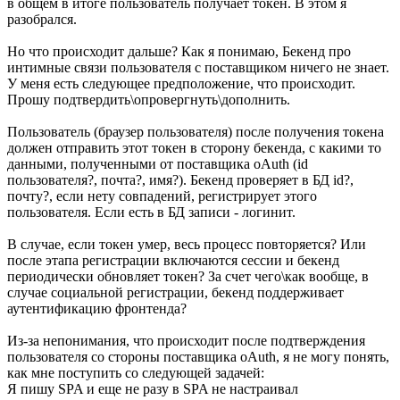
в общем в итоге пользователь получает токен. В этом я
разобрался.
Но что происходит дальше? Как я понимаю, Бекенд про
интимные связи пользователя с поставщиком ничего не знает.
У меня есть следующее предположение, что происходит.
Прошу подтвердить\опровергнуть\дополнить.
Пользователь (браузер пользователя) после получения токена
должен отправить этот токен в сторону бекенда, с какими то
данными, полученными от поставщика oAuth (id
пользователя?, почта?, имя?). Бекенд проверяет в БД id?,
почту?, если нету совпадений, регистрирует этого
пользователя. Если есть в БД записи - логинит.
В случае, если токен умер, весь процесс повторяется? Или
после этапа регистрации включаются сессии и бекенд
периодически обновляет токен? За счет чего\как вообще, в
случае социальной регистрации, бекенд поддерживает
аутентификацию фронтенда?
Из-за непонимания, что происходит после подтверждения
пользователя со стороны поставщика oAuth, я не могу понять,
как мне поступить со следующей задачей:
Я пишу SPA и еще не разу в SPA не настраивал