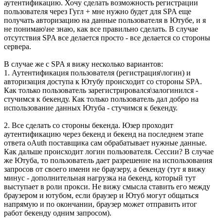
аутентификацию. Хочу сделать возможность регистрации
пользователя через Гугл + мне нужно будет для SPA еще
получать авторизацию на данные пользователя в Ютубе, и я
не понимаю\не знаю, как все правильно сделать. В случае
отсутствия SPA все делается просто - все делается со стороны
сервера.
В случае же с SPA я вижу несколько вариантов:
1. Аутентификация пользователя (регистрация\логин) и
авторизация доступа к Ютубу происходит со стороны SPA.
Как только пользователь зарегистрировался\залогинился -
стучимся к бекенду. Как только пользователь дал добро на
использование данных Ютуба - стучимся к бекенду.
2. Все сделать со стороны бекенда. Юзер проходит
аутентификацию через бекенд и бекенд на последнем этапе
ответа oAuth поставщика сам обрабатывает нужные данные.
Как дальше происходит логин пользователя. Сессии? В случае
же Ютуба, то пользователь дает разрешение на использования
запросов от своего имени не браузеру, а бекенду (тут я вижу
минус - дополнительная нагрузка на бекенд, который тут
выступает в роли прокси. Не вижу смысла ставить его между
браузером и ютубом, если браузер и Ютуб могут общаться
напрямую и по окончании, браузер может отправить итог
работ бекенду одним запросом).