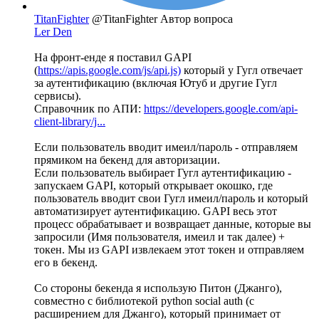
TitanFighter
@TitanFighter
Автор вопроса
Ler Den
На фронт-енде я поставил GAPI
(
https://apis.google.com/js/api.js)
который у Гугл отвечает
за аутентификацию (включая Ютуб и другие Гугл
сервисы).
Справочник по АПИ:
https://developers.google.com/api-
client-library/j...
Если пользователь вводит имеил/пароль - отправляем
прямиком на бекенд для авторизации.
Если пользователь выбирает Гугл аутентификацию -
запускаем GAPI, который открывает окошко, где
пользователь вводит свои Гугл имеил/пароль и который
автоматизирует аутентификацию. GAPI весь этот
процесс обрабатывает и возвращает данные, которые вы
запросили (Имя пользователя, имеил и так далее) +
токен. Мы из GAPI извлекаем этот токен и отправляем
его в бекенд.
Со стороны бекенда я использую Питон (Джанго),
совместно с библиотекой python social auth (с
расширением для Джанго), который принимает от