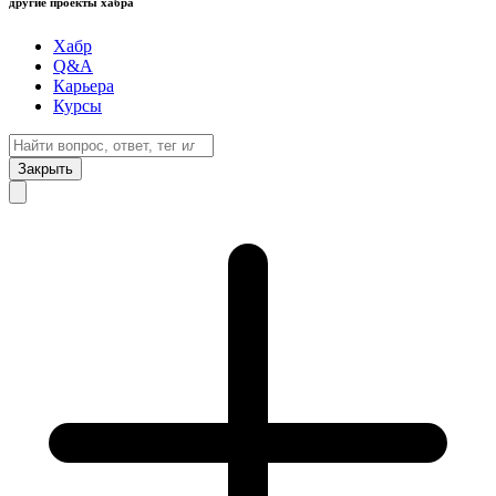
другие проекты хабра
Хабр
Q&A
Карьера
Курсы
Закрыть