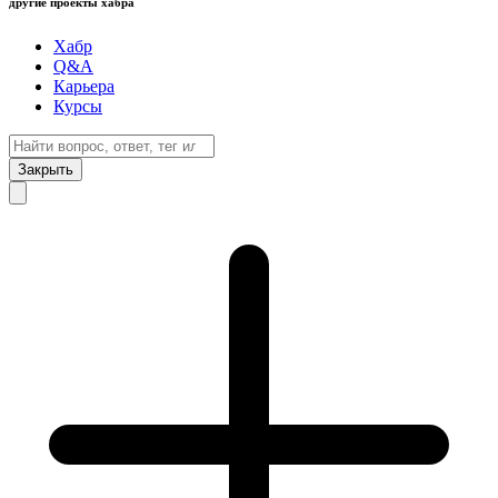
другие проекты хабра
Хабр
Q&A
Карьера
Курсы
Закрыть