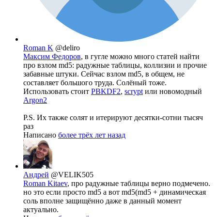
Roman K
@deliro
Максим Федоров
, в гугле можно много статей найти
про взлом md5: радужные таблицы, коллизии и прочие
забавные штуки. Сейчас взлом md5, в общем, не
составляет большого труда. Солёный тоже.
Использовать стоит
PBKDF2
,
scrypt
или новомодный
Argon2
P.S. Их также солят и итерируют десятки-сотни тысяч
раз
Написано
более трёх лет назад
Андрей
@VELIK505
Roman Kitaev
, про радужные таблицы верно подмечено.
но это если просто md5 а вот md5(md5 + динамическая
соль вполне защищённо даже в данный момент
актуально.