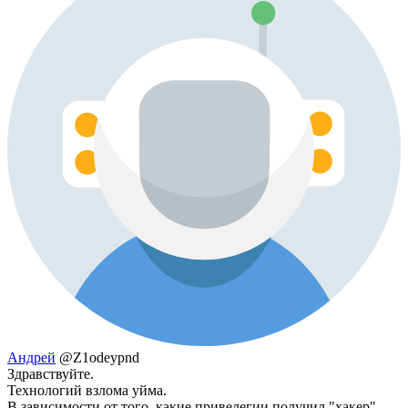
Андрей
@Z1odeypnd
Здравствуйте.
Технологий взлома уйма.
В зависимости от того, какие привелегии получил "хакер"