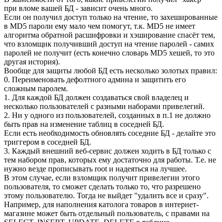
при вломе вашей БД - зависит очень много.
Если он получил доступ только на чтение, то захешированные
в MD5 пароли ему мало чем помогут, т.к. MD5 не имеет
алгоритма обратной расшифровки и хэширование спасёт тем,
что взломщик получивший доступ на чтение паролей - самих
паролей не получит (есть конечно словарь MD5 хешей, то это
другая история).
Вообще для защиты любой БД есть несколько золотых правил:
0. Переименовать дефолтного админа и защитить его
сложным паролем.
1. Для каждой БД должен создаваться свой владелец и
несколько пользователей с разными наборами привелегий.
2. Ни у одного из пользователей, созданных в п.1 не должно
быть прав на изменение таблиц в соседней БД.
Если есть необходимость обновлять соседние БД - делайте это
триггером в соседней БД.
3. Каждый внешний веб-сервис должен ходить в БД только с
тем набором прав, которых ему достаточно для работы. Т.е. не
нужно везде прописывать root и надеяться на лучшее.
В этом случае, если взломщик получит привелегии этого
пользователя, то сможет сделать только то, что разрешено
этому пользователю. Тогда не выйдет "удалить все и сразу".
Например, для наполнения католога товаров в интернет-
магазине может быть отдельный пользователь, с правами на