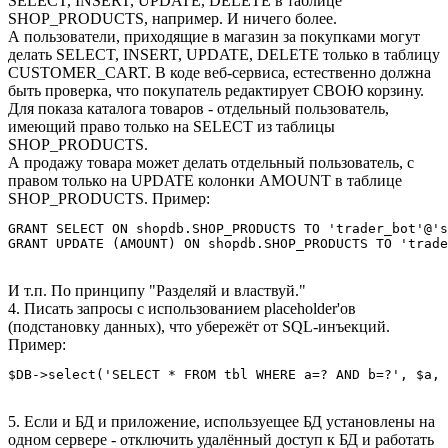
SELECT, INSERT, UPDATE, DELETE в таблице
SHOP_PRODUCTS, например. И ничего более.
А пользователи, приходящие в магазин за покупками могут
делать SELECT, INSERT, UPDATE, DELETE только в таблицу
CUSTOMER_CART. В коде веб-сервиса, естественно должна
быть проверка, что покупатель редактирует СВОЮ корзину.
Для показа каталога товаров - отдельный пользователь,
имеющий право только на SELECT из таблицы
SHOP_PRODUCTS.
А продажу товара может делать отдельный пользователь, с
правом только на UPDATE колонки AMOUNT в таблице
SHOP_PRODUCTS. Пример:
GRANT SELECT ON shopdb.SHOP_PRODUCTS TO 'trader_bot'@'s
GRANT UPDATE (AMOUNT) ON shopdb.SHOP_PRODUCTS TO 'trade
И т.п. По принципу "Разделяй и властвуй."
4. Писать запросы с использованием placeholder'ов
(подстановку данных), что убережёт от SQL-инъекций.
Пример:
$DB->select('SELECT * FROM tbl WHERE a=? AND b=?', $a, 
5. Если и БД и приложение, используещее БД установлены на
одном сервере - отключить удалённый доступ к БД и работать