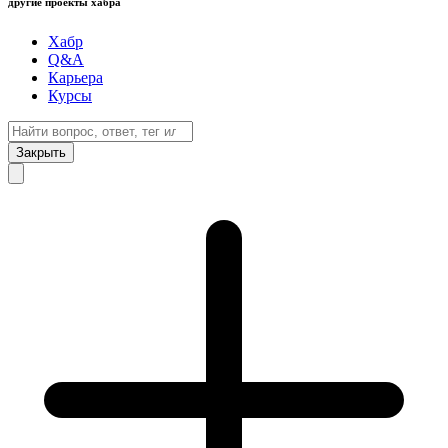
другие проекты хабра
Хабр
Q&A
Карьера
Курсы
Закрыть