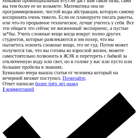
Никакой провинциальный втуз не даст вам такой базы, сами
вы тем более ее не возьмете. Математика она не
программирование, чистой воды абстракция, которую самому
воспринять очень тяжело. Если не планируете писать ракеты,
или что-то прорывное техническое, лучше учитесь у себя. Все
эти общаги это сейчас не жизненный экспириенс, а пустые
за*бы. Учить сложные вещи когда вокруг полно других
студентов, которые развлекаются и им похер, что вы
пытаетесь освоить сложные вещи, это не гуд. Потом может
получится так, что вы готовы ко взрослой жизни, можете
самостоятельно позвонить в ЖЭК и перетереть с бабкой за
отключенную воду или свет, но в голове у вас или пусто или
большие пробелы в знаниях.
Буквально вчера вышла статья от человека который на
вечерний мехмат поступил.
Почитайте
.
Ответ написан
более трёх лет назад
1
комментарий