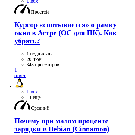
Linux
Простой
Курсор «спотыкается» о рамку
окна в Астре (ОС для ПК). Как
убрать?
1 подписчик
20 июн.
348 просмотров
1
ответ
Linux
+1 ещё
Средний
Почему при малом проценте
зарядки в Debian (Cinnamon)