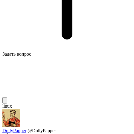
Задать вопрос
linux
DollyPapper
@DollyPapper