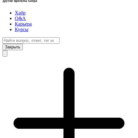
другие проекты хабра
Хабр
Q&A
Карьера
Курсы
Закрыть