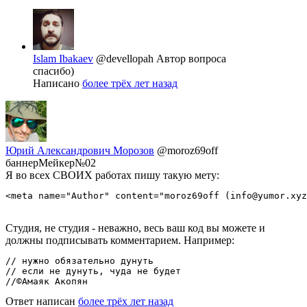
Islam Ibakaev
@devellopah
Автор вопроса
спасибо)
Написано
более трёх лет назад
Юрий Александрович Морозов
@moroz69off
баннерМейкер№02
Я во всех СВОИХ работах пишу такую мету:
<meta name="Author" content="moroz69off (info@yumor.xyz
Студия, не студия - неважно, весь ваш код вы можете и
должны подписывать комментарием. Например:
// нужно обязательно дунуть

// если не дунуть, чуда не будет

//©Амаяк Акопян
Ответ написан
более трёх лет назад