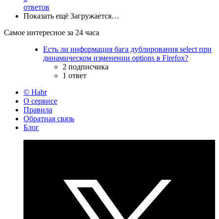
ответов
Показать ещё
Загружается…
Самое интересное за 24 часа
Есть ли информация бага дублирования select при
динамическом изменении options в Firefox?
2 подписчика
1 ответ
© Habr
О сервисе
Правила
Обратная связь
Блог