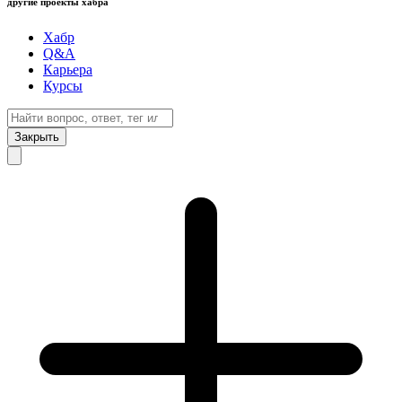
другие проекты хабра
Хабр
Q&A
Карьера
Курсы
Закрыть