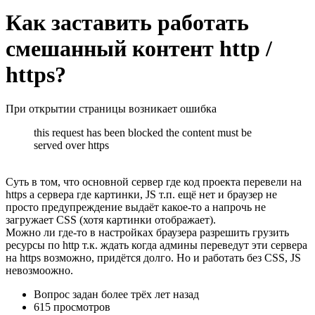
Как заставить работать
смешанный контент http /
https?
При открытии страницы возникает ошибка
this request has been blocked the content must be
served over https
Суть в том, что основной сервер где код проекта перевели на
https а сервера где картинки, JS т.п. ещё нет и браузер не
просто предупреждение выдаёт какое-то а напрочь не
загружает CSS (хотя картинки отображает).
Можно ли где-то в настройках браузера разрешить грузить
ресурсы по http т.к. ждать когда админы переведут эти сервера
на https возможно, придётся долго. Но и работать без CSS, JS
невозмоожно.
Вопрос задан
более трёх лет назад
615 просмотров