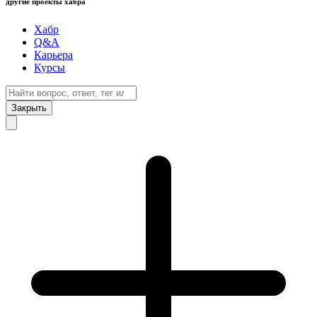
другие проекты хабра
Хабр
Q&A
Карьера
Курсы
Закрыть