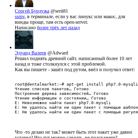
Сергей Бурдужа
@serii81
ssrpv
, в терминале, если у вас линукс или макос, для
винды проще, там есть open-server.
Написано
более трёх лет назад
Эдуард Валеев
@Adward
Решил поднять древний сайт, написанный более 10 лет
назад и тоже столкнулся с этой проблемой.
Как вы пишете - зашёл под рутом, ввёл и получил ответ:
root@dentalmarket:~# apt-get install php7.0-mysqli

Чтение списков пакетов… Готово

Построение дерева зависимостей… Готово

Чтение информации о состоянии… Готово

E: Невозможно найти пакет php7.0-mysqli

E: Не удалось найти ни один пакет с помощью шаблон
E: Не удалось найти ни один пакет с помощью регуля
Что -то делаю не так? может быть этот пакет уже давно
устарел? Что тут можно сделать, не подскажете?