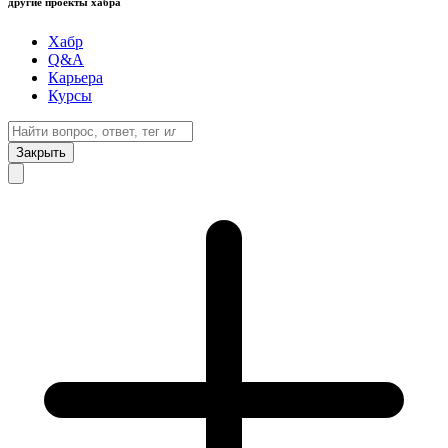
другие проекты хабра
Хабр
Q&A
Карьера
Курсы
Закрыть