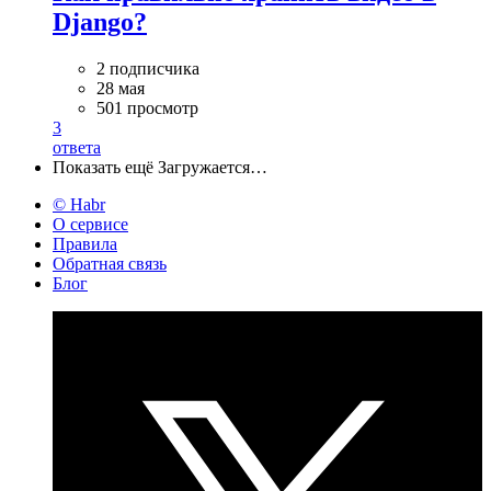
Django?
2 подписчика
28 мая
501 просмотр
3
ответа
Показать ещё
Загружается…
© Habr
О сервисе
Правила
Обратная связь
Блог