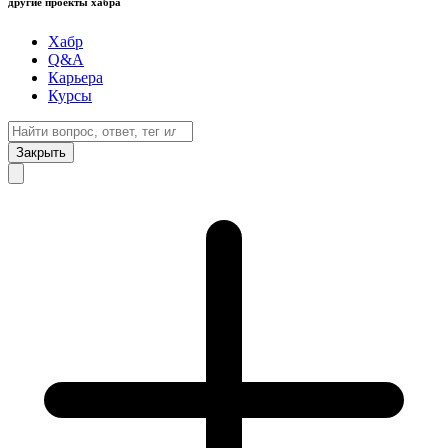
другие проекты хабра
Хабр
Q&A
Карьера
Курсы
Закрыть