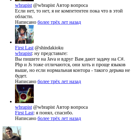
wbrapist
@wbrapist
Автор вопроса
Если нет, то нет, я не компетентен пока что в этой
области.
Написано
более трёх лет назад
First Last
@shindakioku
wbrapist
: ну представьте:
Вы пишите на Java и вдруг Вам дают задачу на C#.
Php и Js тоже отличаются, они хоть и проще языков
выше, но если нормальная контора - такого дерьма не
будет.
Написано
более трёх лет назад
wbrapist
@wbrapist
Автор вопроса
First Last
: я понял, спасибо.
Написано
более трёх лет назад